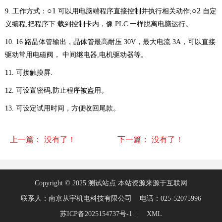
○1
○2
9. 工作方式：
可以用电脑端程序直接控制并执行相关动作;
自定
义编程,把程序下
载到控制卡内，像 PLC 一样脱离电脑运行。
10. 16 路晶体管输出，晶体管最高耐压 30V，最大电流 3A，可以直接
驱动常用电磁阀，
中间继电器,电机驱动器等。
11. 可接触摸屏.
12. 可设置密码,防止程序被盗用。
13. 可设定试用时间，方便收回尾款。
上一篇：
没有了！
下一篇：
没有了！
Copyright © 2025 测试站点 本站资源来源于互联网
联系人：南京从宇机电科技有限公司 电话：025-52075996
苏ICP备2025154737号-1 |
XML